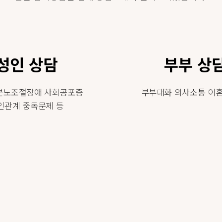
성인 상담
부부 상
분노조절장애 사회공포증
부부대화 의사소통 이혼
인관계 중독문제 등