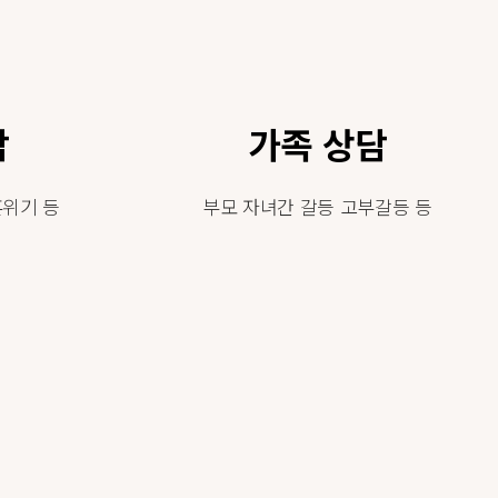
담
가족 상담
위기 등
부모 자녀간 갈등 고부갈등 등